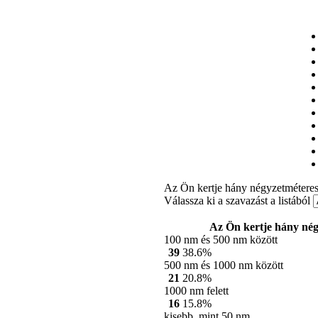
Az Ön kertje hány négyzetmétere
Válassza ki a szavazást a listából
Az Ön kertje hány nég
100 nm és 500 nm között
39
38.6%
500 nm és 1000 nm között
21
20.8%
1000 nm felett
16
15.8%
kisebb, mint 50 nm