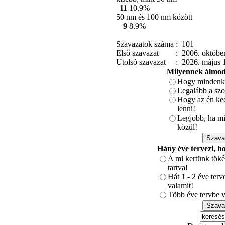
11
10.9%
50 nm és 100 nm között
9
8.9%
Szavazatok száma
: 101
Első szavazat
: 2006. október
Utolsó szavazat
: 2026. május 1
Milyennek álmodt
Hogy mindenki
Legalább a szo
Hogy az én ked
lenni!
Legjobb, ha min
közül!
Hány éve tervezi, h
A mi kertünk töké
tartva!
Hát 1 - 2 éve ter
valamit!
Több éve tervbe v