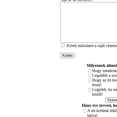
Kérek másolatot a saját címem
Küldés
Milyennek álmodt
Hogy mindenki
Legalább a szo
Hogy az én ked
lenni!
Legjobb, ha min
közül!
Hány éve tervezi, h
A mi kertünk töké
tartva!