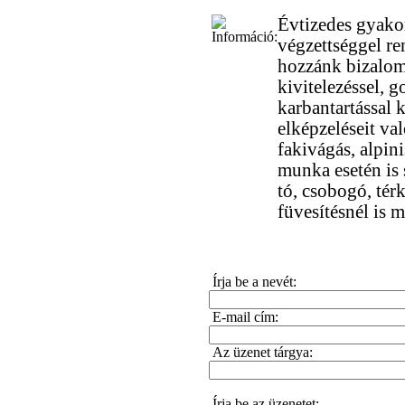
Évtizedes gyakor
végzettséggel r
hozzánk bizalomm
kivitelezéssel, g
karbantartással 
elképzeléseit val
fakivágás, alpini
munka esetén is 
tó, csobogó, té
füvesítésnél is 
Írja be a nevét:
E-mail cím:
Az üzenet tárgya:
Írja be az üzenetet: