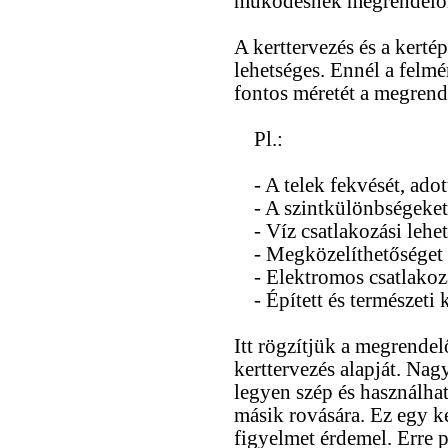
működésnek megrendelői
A kerttervezés és a kertép
lehetséges. Ennél a felmé
fontos méretét a megrende
Pl.:
- A telek fekvését, adot
- A szintkülönbségeket, 
- Víz csatlakozási lehet
- Megközelíthetőséget
- Elektromos csatlakozá
- Épített és természeti k
Itt rögzítjük a megrendelő
kerttervezés alapját. Nag
legyen szép és használha
másik rovására. Ez egy k
figyelmet érdemel. Erre p