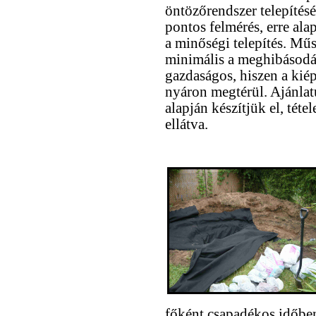
öntözőrendszer telepítés
pontos felmérés, erre alap
a minőségi telepítés. Mű
minimális a meghibásodás
gazdaságos, hiszen a kiép
nyáron megtérül. Ajánlat
alapján készítjük el, téte
ellátva.
főként csapadékos időben