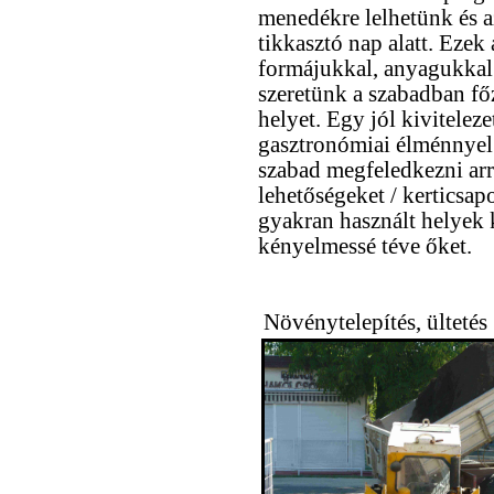
menedékre lelhetünk és a
tikkasztó nap alatt. Ezek
formájukkal, anyagukkal 
szeretünk a szabadban főz
helyet. Egy jól kivitelez
gasztronómiai élménnyel
szabad megfeledkezni arr
lehetőségeket / kerticsapo
gyakran használt helyek 
kényelmessé téve őket.
Növénytelepítés, ültetés