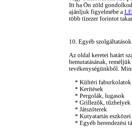
Itt ha Ön zöld gondolkod
ajánljuk figyelmébe a
LE
több tízezer forintot t
10. Egyéb szolgáltatások
Az oldal keretei határt sz
bemutatásának, reméljük 
tevékenységünkből. Mind
* Kültéri faburkolatok
* Kerítések
* Pergolák, lugasok
* Grillezők, tűzhelyek
* Játszóterek
* Kutyatartás eszközei
* Egyéb berendezési t