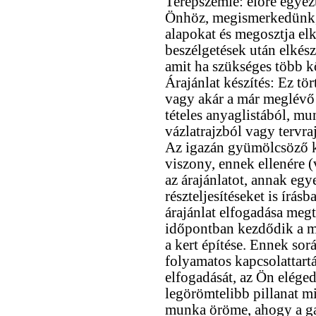
Terepszemle: előre egye
Önhöz, megismerkedünk,
alapokat és megosztja elk
beszélgetések után elkészí
amit ha szükséges több k
Árajánlat készítés: Ez tör
vagy akár a már meglévő t
tételes anyaglistából, m
vázlatrajzból vagy tervra
Az igazán gyümölcsöző ka
viszony, ennek ellenére (
az árajánlatot, annak egye
részteljesítéseket is írásb
árajánlat elfogadása megtö
időpontban kezdődik a m
a kert építése. Ennek sor
folyamatos kapcsolattart
elfogadását, az Ön eléged
legörömtelibb pillanat m
munka öröme, ahogy a gaz