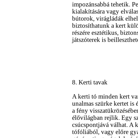
impozánsabbá tehetik. Pe
kialakítására vagy elválas
bútorok, virágládák elhe
biztosíthatunk a kert kü
részére esztétikus, bizto
játszóterek is beilleszthe
8. Kerti tavak
A kerti tó minden kert va
unalmas szürke kertet is 
a fény visszatükrözésében
élővilágban rejlik. Egy sz
csúcspontjává válhat. A k
tófóliából, vagy előre g