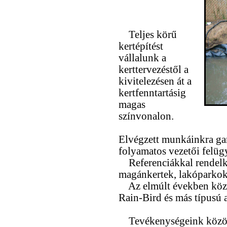
Teljes körű
kertépítést
vállalunk a
kerttervezéstől a
kivitelezésen át a
kertfenntartásig
magas
színvonalon.
Elvégzett munkáinkra gar
folyamatos vezetői felügy
Referenciákkal rendelke
magánkertek, lakóparkok 
Az elmúlt években köze
Rain-Bird és más típusú 
Tevékenységeink közöt