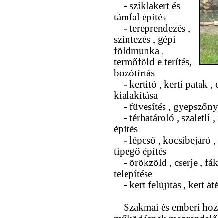
- sziklakert és
támfal építés
- tereprendezés ,
szintezés , gépi
földmunka ,
termőföld elterítés,
bozótírtás
- kertitó , kerti patak , 
kialakítása
- füvesítés , gyepszőny
- térhatároló , szaletli ,
építés
- lépcső , kocsibejáró , t
tipegő építés
- örökzöld , cserje , fák
telepítése
- kert felújítás , kert át
Szakmai és emberi hozzáá