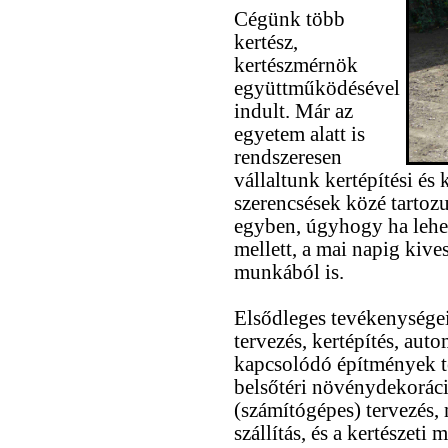
Cégünk több
kertész,
kertészmérnök
együttműködésével
indult. Már az
egyetem alatt is
rendszeresen
vállaltunk kertépítési és
szerencsések közé tartoz
egyben, úgyhogy ha lehet
mellett, a mai napig kive
munkából is.
Elsődleges tevékenységein
tervezés, kertépítés, aut
kapcsolódó építmények te
belsőtéri növénydekoráci
(számítógépes) tervezés, 
szállítás, és a kertészet