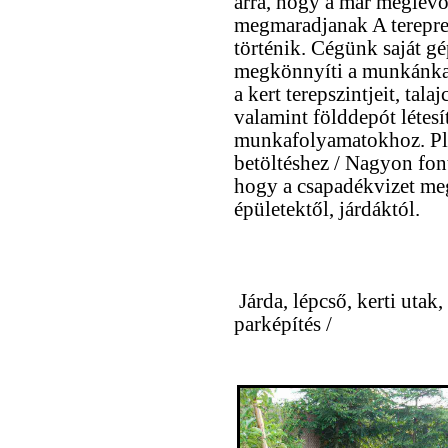
arra, hogy a már meglév
megmaradjanak A terepre
történik. Cégünk saját g
megkönnyíti a munkánkat
a kert terepszintjeit, tala
valamint földdepót létes
munkafolyamatokhoz. Pl.:
betöltéshez / Nagyon fo
hogy a csapadékvizet meg
épületektől, járdáktól.
Járda, lépcső, kerti utak,
parképítés /