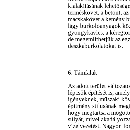
kialakításának lehetősége
terméskövet, a betont, az 
macskakövet a kemény bu
lágy burkolóanyagok közü
gyöngykavics, a kéregtö
de megemlíthetjük az egzo
deszkaburkolatokat is.
6. Támfalak
Az adott terület változa
lépcsők építését is, amel
igényeknek, műszaki köve
építmény stílusának megfe
hogy megtartsa a mögötte
súlyát, mivel akadályozza
vízelvezetést. Nagyon fo