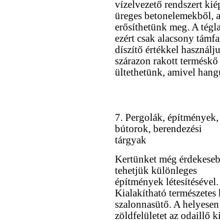
vízelvezető rendszert kié
üreges betonelemekből, a
erősíthetünk meg. A tégla
ezért csak alacsony támfa
díszítő értékkel használju
szárazon rakott terméskő
ültethetünk, amivel hangu
7. Pergolák, építmények,
bútorok, berendezési
tárgyak
Kertünket még érdekese
tehetjük különleges
építmények létesítésével.
Kialakítható természetes h
szalonnasütő. A helyesen 
zöldfelületet az odaillő 