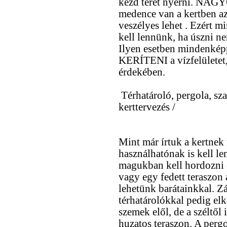
kezd teret nyerni. NAGY
medence van a kertben a
veszélyes lehet . Ezért 
kell lennünk, ha úszni n
Ilyen esetben minden
KERÍTENI a vízfelületet,
érdekében.
Térhatároló, pergola, szal
kerttervezés /
Mint már írtuk a kertnek
használhatónak is kell l
magukban kell hordozni ez
vagy egy fedett teraszon 
lehetünk barátainkkal. Z
térhatárolókkal pedig el
szemek elől, de a széltő
huzatos teraszon. A pergo