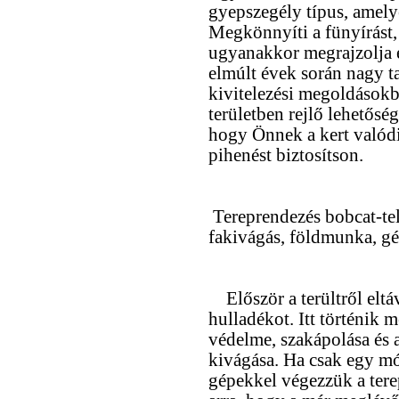
gyepszegély típus, amely
Megkönnyíti a fünyírást,
ugyanakkor megrajzolja é
elmúlt évek során nagy ta
kivitelezési megoldásokba
területben rejlő lehetősé
hogy Önnek a kert valódi
pihenést biztosítson.
Tereprendezés bobcat-tel,
fakivágás, földmunka, gé
Először a terültről eltáv
hulladékot. Itt történik
védelme, szakápolása és a
kivágása. Ha csak egy m
gépekkel végezzük a tere