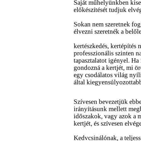
Saját műhelyünkben kise
előkészítését tudjuk elvé
Sokan nem szeretnek fogl
élvezni szeretnék a belől
kertészkedés, kertépítés 
professzionális szinten n
tapasztalatot igényel. Ha
gondozná a kertjét, mi ö
egy csodálatos világ nyíl
által kiegyensúlyozottab
Szívesen bevezetjük ebbe
irányításunk mellett meg
időszakok, vagy azok a 
kertjét, és szívesen elvég
Kedvcsinálónak, a teljes