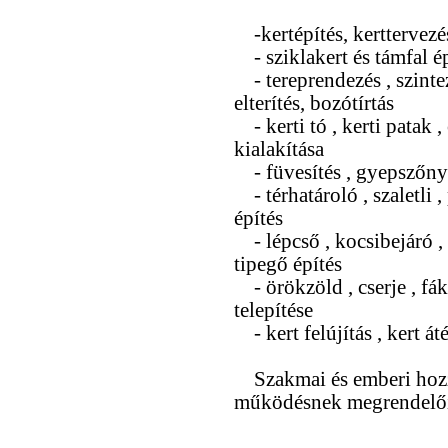
-kertépítés, kerttervezé
- sziklakert és támfal ép
- tereprendezés , szinte
elterítés, bozótírtás
- kerti tó , kerti patak ,
kialakítása
- füvesítés , gyepszőny
- térhatároló , szaletli ,
építés
- lépcső , kocsibejáró , t
tipegő építés
- örökzöld , cserje , fák
telepítése
- kert felújítás , kert át
Szakmai és emberi hozzáá
működésnek megrendelői