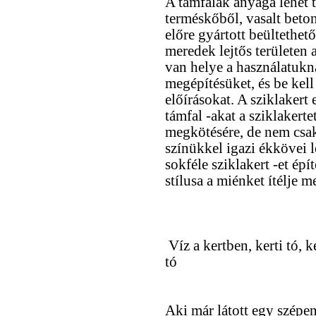
A támfalak anyaga lehet te
terméskőből, vasalt beto
előre gyártott beültethet
meredek lejtős területen 
van helye a használatuk
megépítésüket, és be kell
előírásokat. A sziklakert
támfal -akat a sziklakert
megkötésére, de nem csak
színükkel igazi ékkövei 
sokféle sziklakert -et ép
stílusa a miénket ítélje 
Víz a kertben, kerti tó, k
tó
Aki már látott egy szépen 