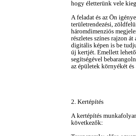
hogy életterünk vele kie
A feladat és az Ön igényei
területrendezési, zöldfelül
háromdimenziós megjelení
részletes színes rajzon át 
digitális képen is be tud
új kertjét. Emellett lehe
segítségével bebarangoln
az épületek környékét és 
2. Kertépítés
A kertépítés munkafolya
következők: