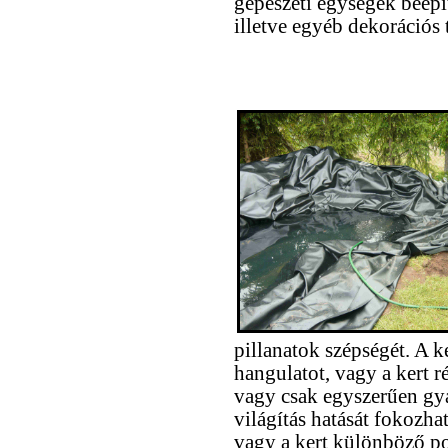
gépészeti egységek beépí
illetve egyéb dekorációs
pillanatok szépségét. A k
hangulatot, vagy a kert ré
vagy csak egyszerűen gyak
világítás hatását fokozh
vagy a kert különböző po