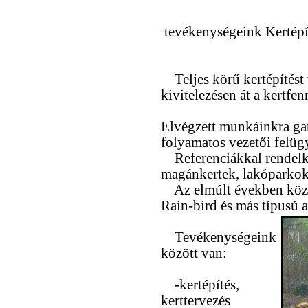
tevékenységeink Kertépíté
Teljes körű kertépítést v
kivitelezésen át a kertfe
Elvégzett munkáinkra gar
folyamatos vezetői felügy
Referenciákkal rendelke
magánkertek, lakóparkok 
Az elmúlt években köze
Rain-bird és más típusú 
Tevékenységeink
között van:
-kertépítés,
kerttervezés