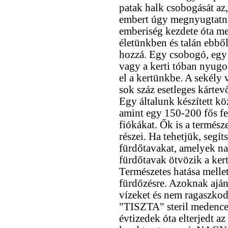
patak halk csobogását az
embert úgy megnyugtatni,
emberiség kezdete óta me
életünkben és talán ebbő
hozzá. Egy csobogó, egy
vagy a kerti tóban nyugo
el a kertünkbe. A sekély
sok száz esetleges kártev
Egy általunk készített kö
amint egy 150-200 fős fec
fiókákat. Ők is a termész
részei. Ha tehetjük, segít
fürdőtavakat, amelyek n
fürdőtavak ötvözik a kert
Természetes hatása mellet
fürdőzésre. Azoknak aján
vízeket és nem ragaszkod
"TISZTA" steril medence
évtizedek óta elterjedt a