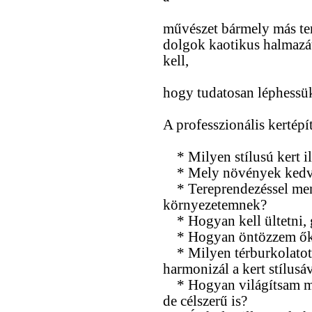
művészet bármely más ter
dolgok kaotikus halmazá
kell,
hogy tudatosan léphessük
A professzionális kertépí
* Milyen stílusú kert i
* Mely növények kedvel
* Tereprendezéssel menn
környezetemnek?
* Hogyan kell ültetni, 
* Hogyan öntözzem őke
* Milyen térburkolatot 
harmonizál a kert stílusá
* Hogyan világítsam me
de célszerű is?