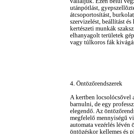
vállaljuk. Ezen belül vé
utánpótlást, gyepszellõzte
átcsoportosítást, burkola
szervizelést, beállítást é
kertészeti munkák szaksze
elhanyagolt területek gépi 
vagy túlkoros fák kivágás
4. Öntözőrendszerek
A kertben locsolócsővel a
barnulni, de egy profess
elegendő. Az öntözőrends
megfelelő mennyiségű vize
automata vezérlés lévén ö
öntözéskor kellemes és pi