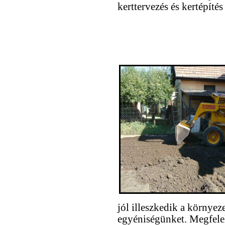
kerttervezés és kertépíté
jól illeszkedik a környez
egyéniségünket. Megfelelő