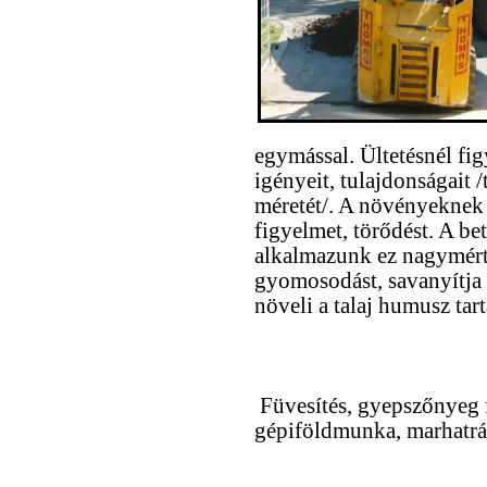
egymással. Ültetésnél fi
igényeit, tulajdonságait /
méretét/. A növényeknek 
figyelmet, törődést. A bet
alkalmazunk ez nagymért
gyomosodást, savanyítja a
növeli a talaj humusz tart
Füvesítés, gyepszőnyeg fe
gépiföldmunka, marhatrá