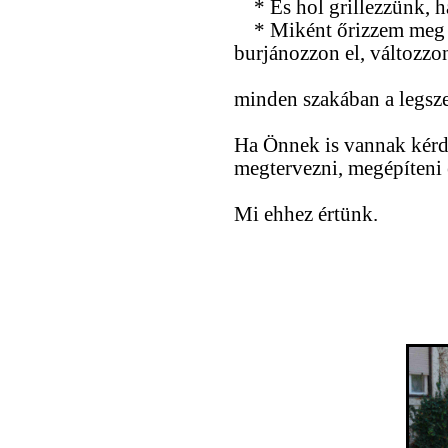
* És hol grillezzünk, h
* Miként őrizzem meg ke
burjánozzon el, változzon
minden szakában a legsze
Ha Önnek is vannak kérdé
megtervezni, megépíteni é
Mi ehhez értünk.